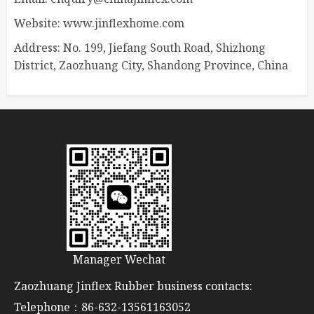
Website: www.jinflexhome.com
Address: No. 199, Jiefang South Road, Shizhong
District, Zaozhuang City, Shandong Province, China
Manager Wechat
Zaozhuang Jinflex Rubber business contacts:
Telephone：86-632-13561163052