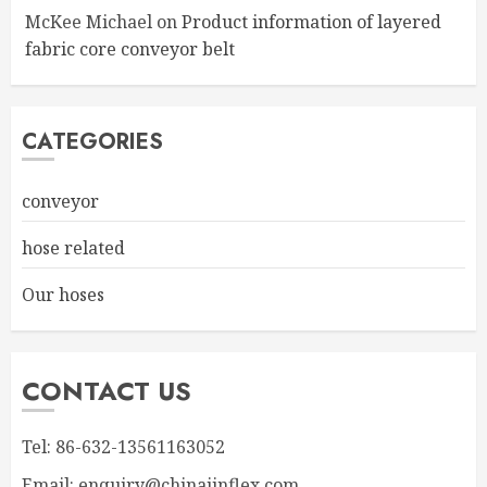
McKee Michael
on
Product information of layered
fabric core conveyor belt
CATEGORIES
conveyor
hose related
Our hoses
CONTACT US
Tel: 86-632-13561163052
Email: enquiry@chinajinflex.com